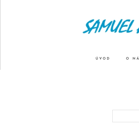
ÚVOD
O N