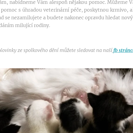
 nám, nabídneme Vám alespoň nějakou pomoc. Můžeme V
a pomoc s úhradou veterinární péče, poskytnou krmivo, al
kud se nezamilujete a budete nakonec opravdu hledat n
edáním milující rodiny.
Novinky ze spolkového dění můžete sledovat na naší
fb stránc