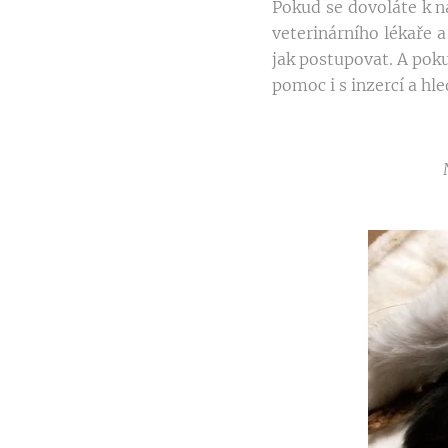
Pokud se dovoláte k
veterinárního lékaře 
jak postupovat. A po
pomoc i s inzercí a hl