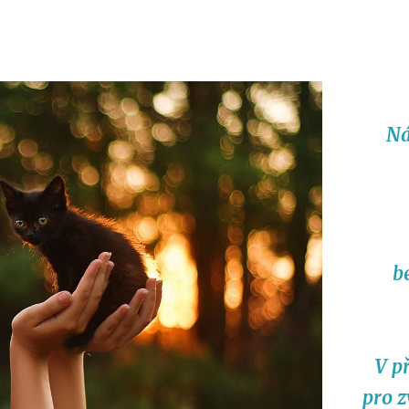
Ná
b
V p
pro z