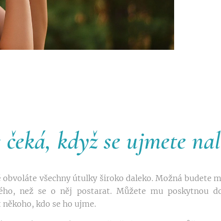
 čeká, když se ujmete nal
 obvoláte všechny útulky široko daleko. Možná budete mít
ého, než se o něj postarat. Můžete mu poskytnou d
t někoho, kdo se ho ujme.